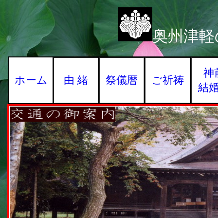
奥州津軽
神
ホーム
由 緒
祭儀暦
ご祈祷
結