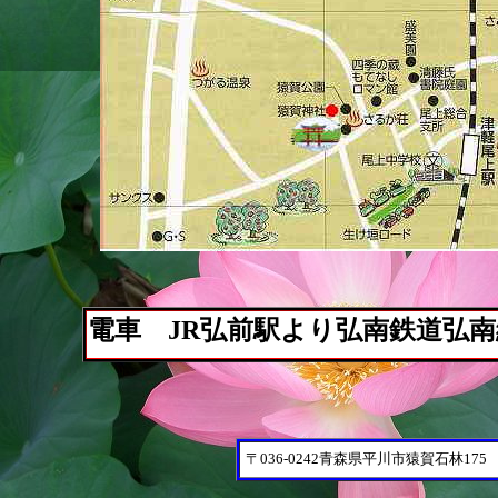
電車 JR弘前駅より弘南鉄道弘南
〒036-0242青森県平川市猿賀石林175 Tel 01